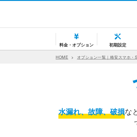
料金・オプション
初期設定
HOME
>
オプション一覧｜格安スマホ・S
な
水漏れ、故障、破損